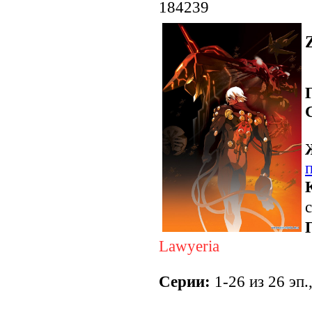
184239
с
Lawyeria
Серии:
1-26 из 26 эп.
.