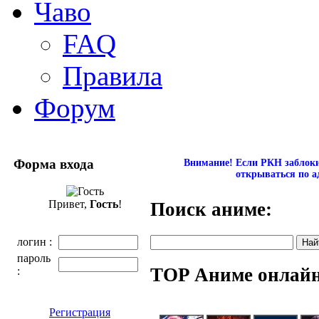
Чаво
FAQ
Правила
Форум
Форма входа
Внимание! Если РКН заблокир
открываться по а
Привет,
Гость
!
Поиск аниме:
логин :
пароль
TOP Аниме онлай
:
Регистрация