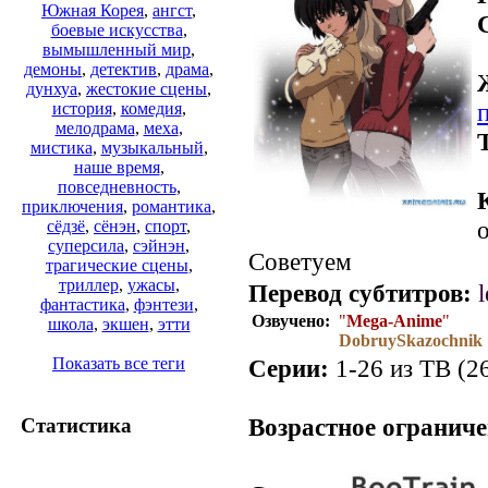
Южная Корея
,
ангст
,
боевые искусства
,
вымышленный мир
,
демоны
,
детектив
,
драма
,
дунхуа
,
жестокие сцены
,
история
,
комедия
,
мелодрама
,
меха
,
мистика
,
музыкальный
,
наше время
,
повседневность
,
приключения
,
романтика
,
о
сёдзё
,
сёнэн
,
спорт
,
суперсила
,
сэйнэн
,
Советуем
трагические сцены
,
триллер
,
ужасы
,
Перевод субтитров:
фантастика
,
фэнтези
,
Озвучено:
"
Mega-Anime
"
школа
,
экшен
,
этти
DobruySkazochnik
Серии:
1-26 из ТВ (26
Показать все теги
.
Возрастное ограниче
Статистика