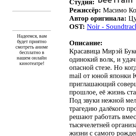
Студия:
Режиссёр:
Масимо Ко
Автор оригинала:
Цу
OST:
Noir - Soundtrack
Надеемся, вам
будет приятно
Описание:
смотреть аниме
Красавица Мирэй Буке
бесплатно в
нашем онлайн
одинокий волк, и удач
кинотеатре!
опасной стезе. Но ког
mail от юной японки
приглашающий соверш
прошлое, её жизнь ст
Под звуки нежной ме
трагедию далёкого пр
решают работать вмес
тысячелетней организ
жизни с самого рожде